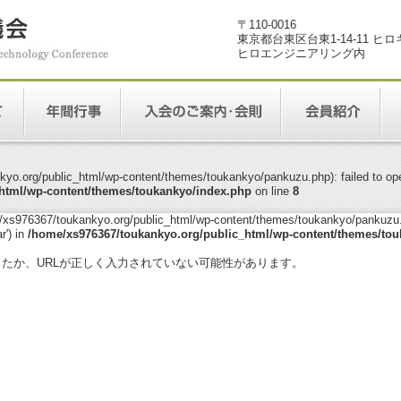
〒110-0016
東京都台東区台東1-14-11 ヒ
ヒロエンジニアリング内
yo.org/public_html/wp-content/themes/toukankyo/pankuzu.php): failed to open
html/wp-content/themes/toukankyo/index.php
on line
8
me/xs976367/toukankyo.org/public_html/wp-content/themes/toukankyo/pankuzu.p
r') in
/home/xs976367/toukankyo.org/public_html/wp-content/themes/tou
。
ったか、URLが正しく入力されていない可能性があります。