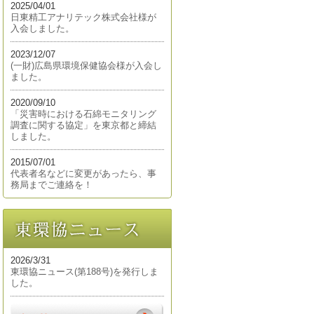
2025/04/01
日東精工アナリテック株式会社様が
入会しました。
2023/12/07
(一財)広島県環境保健協会様が入会し
ました。
2020/09/10
「災害時における石綿モニタリング
調査に関する協定」を東京都と締結
しました。
2015/07/01
代表者名などに変更があったら、事
務局までご連絡を！
2026/3/31
東環協ニュース(第188号)を発行しま
した。