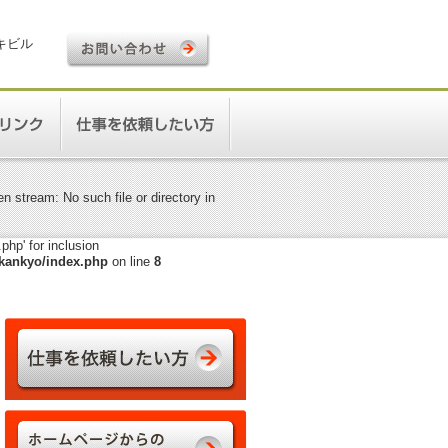
ロキビル
 stream: No such file or directory in
hp' for inclusion
kankyo/index.php
on line
8