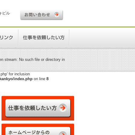
ロキビル
 stream: No such file or directory in
hp' for inclusion
kankyo/index.php
on line
8