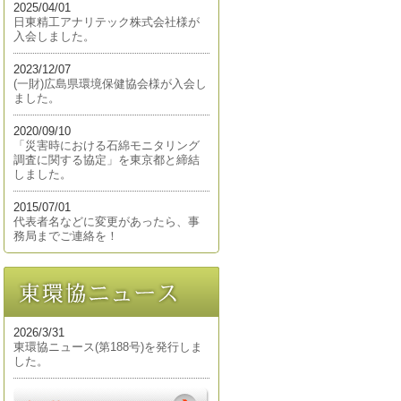
2025/04/01
日東精工アナリテック株式会社様が
入会しました。
2023/12/07
(一財)広島県環境保健協会様が入会し
ました。
2020/09/10
「災害時における石綿モニタリング
調査に関する協定」を東京都と締結
しました。
2015/07/01
代表者名などに変更があったら、事
務局までご連絡を！
2026/3/31
東環協ニュース(第188号)を発行しま
した。