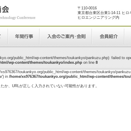
〒110-0016
東京都台東区台東1-14-11 ヒ
ヒロエンジニアリング内
yo.org/public_html/wp-content/themes/toukankyo/pankuzu.php): failed to open
html/wp-content/themes/toukankyo/index.php
on line
8
me/xs976367/toukankyo.org/public_html/wp-content/themes/toukankyo/pankuzu.p
r') in
/home/xs976367/toukankyo.org/public_html/wp-content/themes/tou
。
ったか、URLが正しく入力されていない可能性があります。