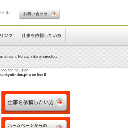
ロキビル
 stream: No such file or directory in
hp' for inclusion
kankyo/index.php
on line
8