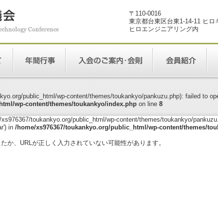
〒110-0016
東京都台東区台東1-14-11 ヒ
ヒロエンジニアリング内
yo.org/public_html/wp-content/themes/toukankyo/pankuzu.php): failed to open
html/wp-content/themes/toukankyo/index.php
on line
8
me/xs976367/toukankyo.org/public_html/wp-content/themes/toukankyo/pankuzu.p
r') in
/home/xs976367/toukankyo.org/public_html/wp-content/themes/tou
。
ったか、URLが正しく入力されていない可能性があります。