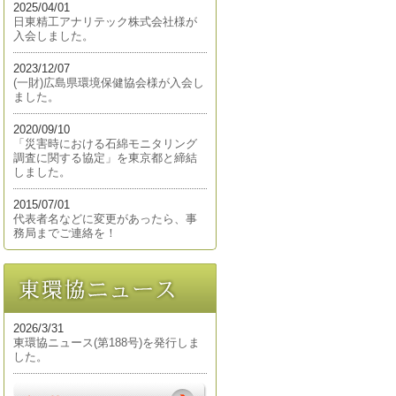
2025/04/01
日東精工アナリテック株式会社様が
入会しました。
2023/12/07
(一財)広島県環境保健協会様が入会し
ました。
2020/09/10
「災害時における石綿モニタリング
調査に関する協定」を東京都と締結
しました。
2015/07/01
代表者名などに変更があったら、事
務局までご連絡を！
2026/3/31
東環協ニュース(第188号)を発行しま
した。