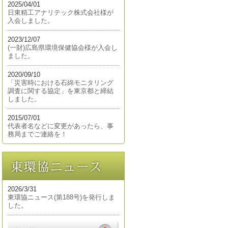
2025/04/01
日東精工アナリテック株式会社様が
入会しました。
2023/12/07
(一財)広島県環境保健協会様が入会し
ました。
2020/09/10
「災害時における石綿モニタリング
調査に関する協定」を東京都と締結
しました。
2015/07/01
代表者名などに変更があったら、事
務局までご連絡を！
2026/3/31
東環協ニュース(第188号)を発行しま
した。