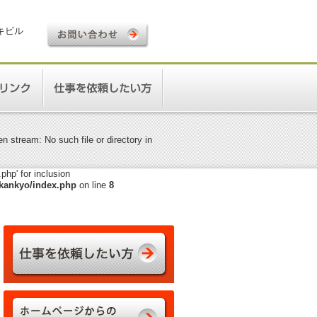
ロキビル
 stream: No such file or directory in
hp' for inclusion
kankyo/index.php
on line
8