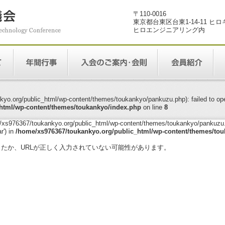
〒110-0016
東京都台東区台東1-14-11 ヒ
ヒロエンジニアリング内
yo.org/public_html/wp-content/themes/toukankyo/pankuzu.php): failed to open
html/wp-content/themes/toukankyo/index.php
on line
8
me/xs976367/toukankyo.org/public_html/wp-content/themes/toukankyo/pankuzu.p
r') in
/home/xs976367/toukankyo.org/public_html/wp-content/themes/tou
。
ったか、URLが正しく入力されていない可能性があります。