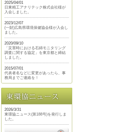
2025/04/01
日東精工アナリテック株式会社様が
入会しました。
2023/12/07
(一財)広島県環境保健協会様が入会し
ました。
2020/09/10
「災害時における石綿モニタリング
調査に関する協定」を東京都と締結
しました。
2015/07/01
代表者名などに変更があったら、事
務局までご連絡を！
2026/3/31
東環協ニュース(第188号)を発行しま
した。