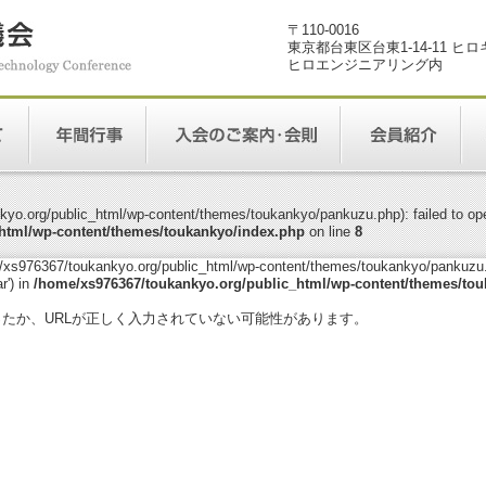
〒110-0016
東京都台東区台東1-14-11 ヒ
ヒロエンジニアリング内
yo.org/public_html/wp-content/themes/toukankyo/pankuzu.php): failed to open
html/wp-content/themes/toukankyo/index.php
on line
8
me/xs976367/toukankyo.org/public_html/wp-content/themes/toukankyo/pankuzu.p
r') in
/home/xs976367/toukankyo.org/public_html/wp-content/themes/tou
。
ったか、URLが正しく入力されていない可能性があります。