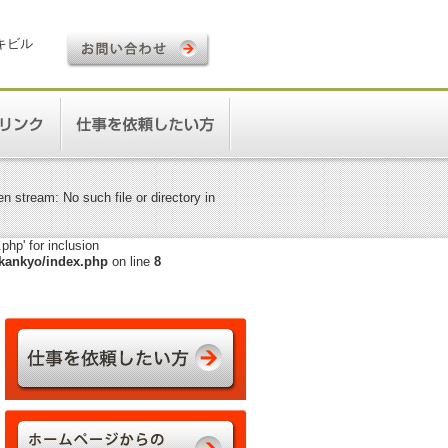
ロキビル
 stream: No such file or directory in
hp' for inclusion
kankyo/index.php
on line
8