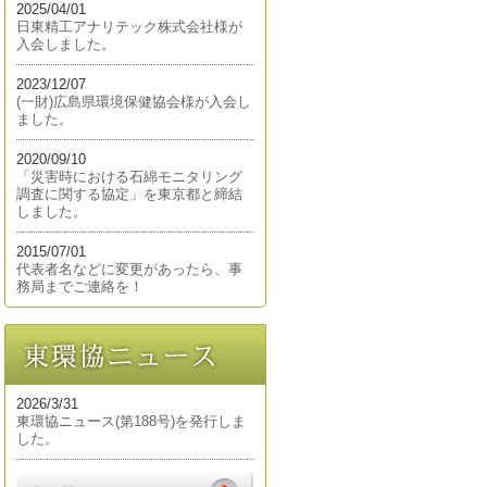
2025/04/01
日東精工アナリテック株式会社様が
入会しました。
2023/12/07
(一財)広島県環境保健協会様が入会し
ました。
2020/09/10
「災害時における石綿モニタリング
調査に関する協定」を東京都と締結
しました。
2015/07/01
代表者名などに変更があったら、事
務局までご連絡を！
2026/3/31
東環協ニュース(第188号)を発行しま
した。