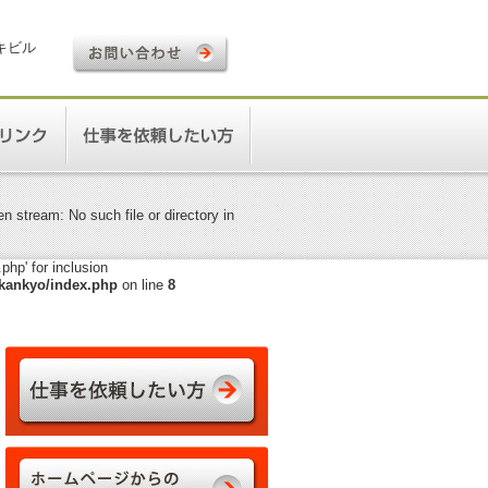
ロキビル
 stream: No such file or directory in
hp' for inclusion
kankyo/index.php
on line
8