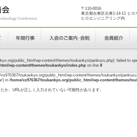
〒110-0016
東京都台東区台東1-14-11 ヒ
ヒロエンジニアリング内
yo.org/public_html/wp-content/themes/toukankyo/pankuzu.php): failed to open
html/wp-content/themes/toukankyo/index.php
on line
8
me/xs976367/toukankyo.org/public_html/wp-content/themes/toukankyo/pankuzu.p
r') in
/home/xs976367/toukankyo.org/public_html/wp-content/themes/tou
。
ったか、URLが正しく入力されていない可能性があります。