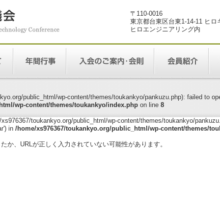
〒110-0016
東京都台東区台東1-14-11 ヒ
ヒロエンジニアリング内
yo.org/public_html/wp-content/themes/toukankyo/pankuzu.php): failed to open
html/wp-content/themes/toukankyo/index.php
on line
8
me/xs976367/toukankyo.org/public_html/wp-content/themes/toukankyo/pankuzu.p
r') in
/home/xs976367/toukankyo.org/public_html/wp-content/themes/tou
。
ったか、URLが正しく入力されていない可能性があります。