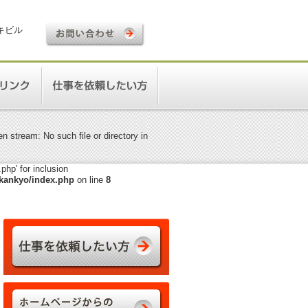
ロキビル
 stream: No such file or directory in
hp' for inclusion
kankyo/index.php
on line
8