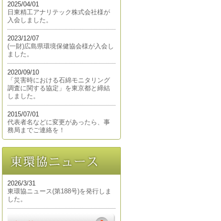
2025/04/01
日東精工アナリテック株式会社様が
入会しました。
2023/12/07
(一財)広島県環境保健協会様が入会し
ました。
2020/09/10
「災害時における石綿モニタリング
調査に関する協定」を東京都と締結
しました。
2015/07/01
代表者名などに変更があったら、事
務局までご連絡を！
2026/3/31
東環協ニュース(第188号)を発行しま
した。