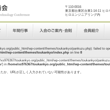
〒110-0016
東京都台東区台東1-14-11 ヒ
ヒロエンジニアリング内
yo.org/public_html/wp-content/themes/toukankyo/pankuzu.php): failed to open
html/wp-content/themes/toukankyo/index.php
on line
8
me/xs976367/toukankyo.org/public_html/wp-content/themes/toukankyo/pankuzu.p
r') in
/home/xs976367/toukankyo.org/public_html/wp-content/themes/tou
。
ったか、URLが正しく入力されていない可能性があります。