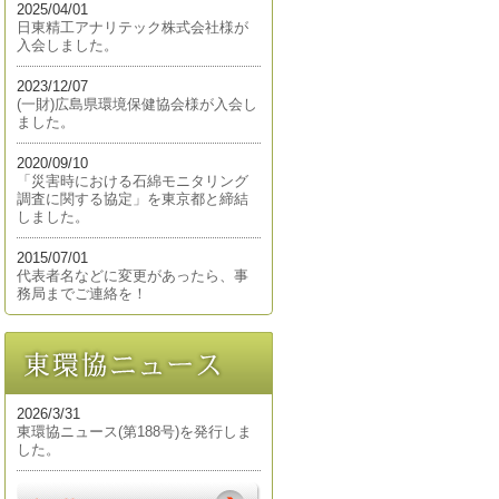
2025/04/01
日東精工アナリテック株式会社様が
入会しました。
2023/12/07
(一財)広島県環境保健協会様が入会し
ました。
2020/09/10
「災害時における石綿モニタリング
調査に関する協定」を東京都と締結
しました。
2015/07/01
代表者名などに変更があったら、事
務局までご連絡を！
2026/3/31
東環協ニュース(第188号)を発行しま
した。