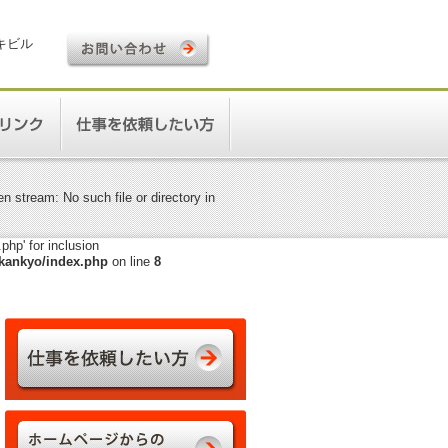
ロキビル
 stream: No such file or directory in
hp' for inclusion
kankyo/index.php
on line
8