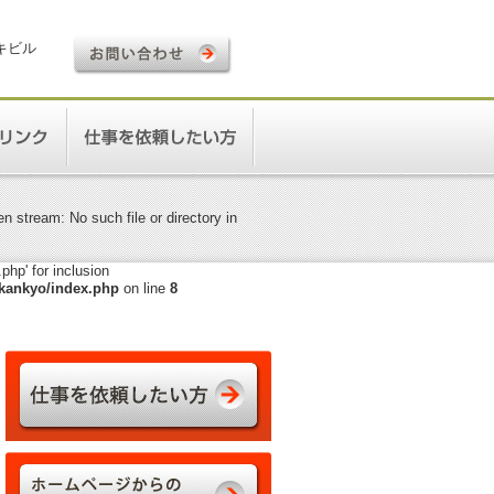
ロキビル
 stream: No such file or directory in
hp' for inclusion
kankyo/index.php
on line
8