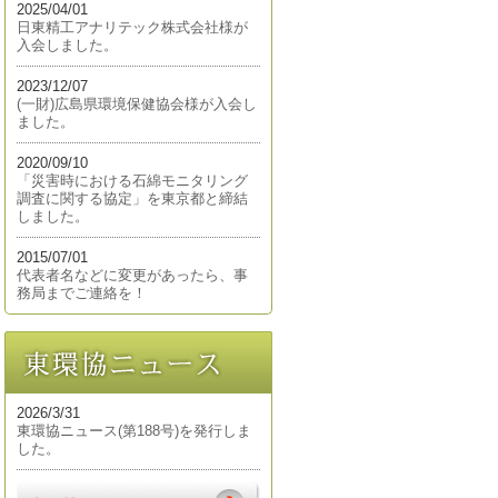
2025/04/01
日東精工アナリテック株式会社様が
入会しました。
2023/12/07
(一財)広島県環境保健協会様が入会し
ました。
2020/09/10
「災害時における石綿モニタリング
調査に関する協定」を東京都と締結
しました。
2015/07/01
代表者名などに変更があったら、事
務局までご連絡を！
2026/3/31
東環協ニュース(第188号)を発行しま
した。