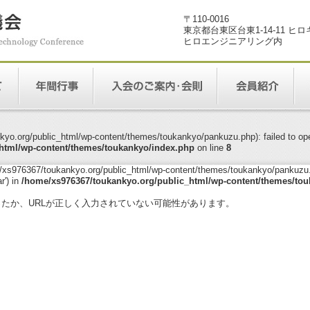
〒110-0016
東京都台東区台東1-14-11 ヒ
ヒロエンジニアリング内
yo.org/public_html/wp-content/themes/toukankyo/pankuzu.php): failed to open
html/wp-content/themes/toukankyo/index.php
on line
8
me/xs976367/toukankyo.org/public_html/wp-content/themes/toukankyo/pankuzu.p
r') in
/home/xs976367/toukankyo.org/public_html/wp-content/themes/tou
。
ったか、URLが正しく入力されていない可能性があります。