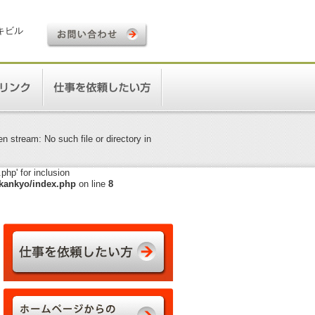
ロキビル
 stream: No such file or directory in
hp' for inclusion
kankyo/index.php
on line
8