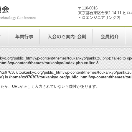
〒110-0016
東京都台東区台東1-14-11 ヒ
ヒロエンジニアリング内
yo.org/public_html/wp-content/themes/toukankyo/pankuzu.php): failed to open
html/wp-content/themes/toukankyo/index.php
on line
8
me/xs976367/toukankyo.org/public_html/wp-content/themes/toukankyo/pankuzu.p
r') in
/home/xs976367/toukankyo.org/public_html/wp-content/themes/tou
。
ったか、URLが正しく入力されていない可能性があります。