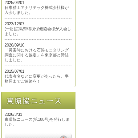
2025/04/01
日東精工アナリテック株式会社様が
入会しました。
2023/12/07
(一財)広島県環境保健協会様が入会し
ました。
2020/09/10
「災害時における石綿モニタリング
調査に関する協定」を東京都と締結
しました。
2015/07/01
代表者名などに変更があったら、事
務局までご連絡を！
2026/3/31
東環協ニュース(第188号)を発行しま
した。