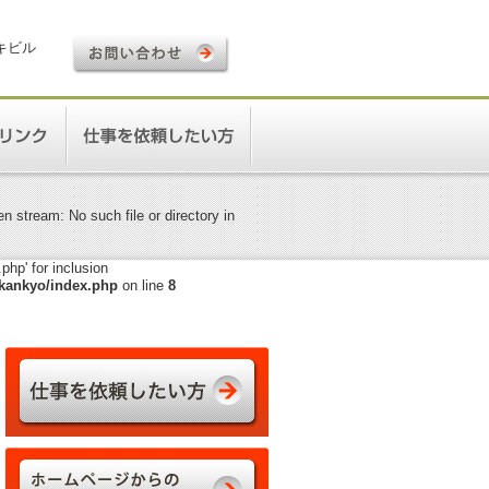
ロキビル
 stream: No such file or directory in
hp' for inclusion
kankyo/index.php
on line
8