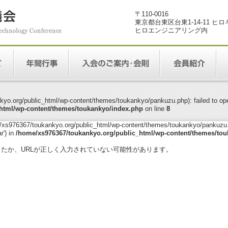
〒110-0016
東京都台東区台東1-14-11 ヒ
ヒロエンジニアリング内
yo.org/public_html/wp-content/themes/toukankyo/pankuzu.php): failed to open
html/wp-content/themes/toukankyo/index.php
on line
8
me/xs976367/toukankyo.org/public_html/wp-content/themes/toukankyo/pankuzu.p
r') in
/home/xs976367/toukankyo.org/public_html/wp-content/themes/tou
。
ったか、URLが正しく入力されていない可能性があります。