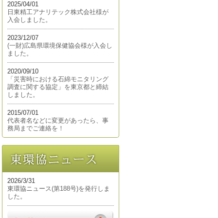
2025/04/01
日東精工アナリテック株式会社様が
入会しました。
2023/12/07
(一財)広島県環境保健協会様が入会し
ました。
2020/09/10
「災害時における石綿モニタリング
調査に関する協定」を東京都と締結
しました。
2015/07/01
代表者名などに変更があったら、事
務局までご連絡を！
2026/3/31
東環協ニュース(第188号)を発行しま
した。