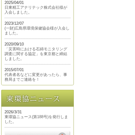
2025/04/01
日東精工アナリテック株式会社様が
入会しました。
2023/12/07
(一財)広島県環境保健協会様が入会し
ました。
2020/09/10
「災害時における石綿モニタリング
調査に関する協定」を東京都と締結
しました。
2015/07/01
代表者名などに変更があったら、事
務局までご連絡を！
2026/3/31
東環協ニュース(第188号)を発行しま
した。