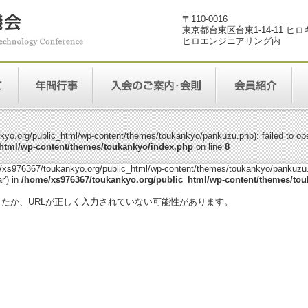
〒110-0016
東京都台東区台東1-14-11 ヒ
ヒロエンジニアリング内
yo.org/public_html/wp-content/themes/toukankyo/pankuzu.php): failed to open
html/wp-content/themes/toukankyo/index.php
on line
8
me/xs976367/toukankyo.org/public_html/wp-content/themes/toukankyo/pankuzu.p
r') in
/home/xs976367/toukankyo.org/public_html/wp-content/themes/tou
。
ったか、URLが正しく入力されていない可能性があります。