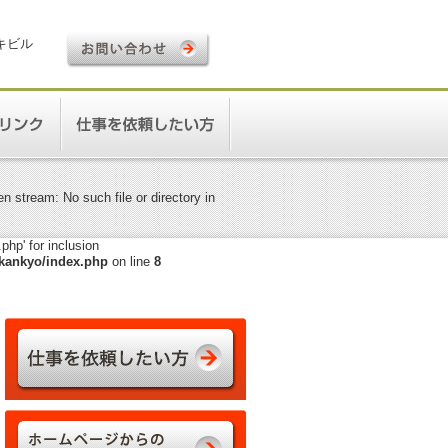
ロキビル
 stream: No such file or directory in
hp' for inclusion
kankyo/index.php
on line
8