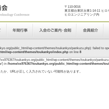
〒110-0016
東京都台東区台東1-14-11 ヒ
ヒロエンジニアリング内
yo.org/public_html/wp-content/themes/toukankyo/pankuzu.php): failed to open
html/wp-content/themes/toukankyo/index.php
on line
8
me/xs976367/toukankyo.org/public_html/wp-content/themes/toukankyo/pankuzu.p
r') in
/home/xs976367/toukankyo.org/public_html/wp-content/themes/tou
。
ったか、URLが正しく入力されていない可能性があります。