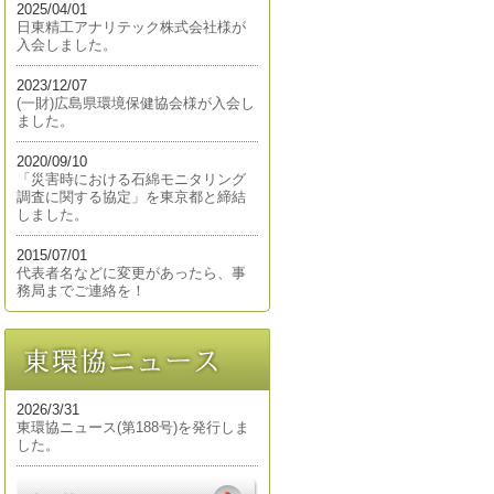
2025/04/01
日東精工アナリテック株式会社様が
入会しました。
2023/12/07
(一財)広島県環境保健協会様が入会し
ました。
2020/09/10
「災害時における石綿モニタリング
調査に関する協定」を東京都と締結
しました。
2015/07/01
代表者名などに変更があったら、事
務局までご連絡を！
2026/3/31
東環協ニュース(第188号)を発行しま
した。