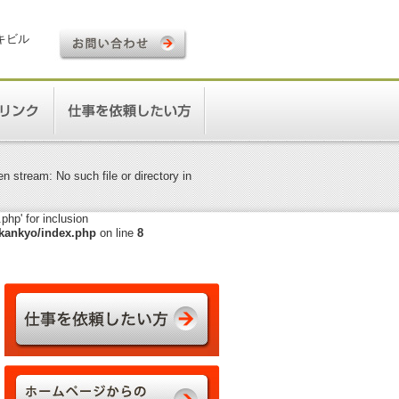
ロキビル
 stream: No such file or directory in
hp' for inclusion
kankyo/index.php
on line
8