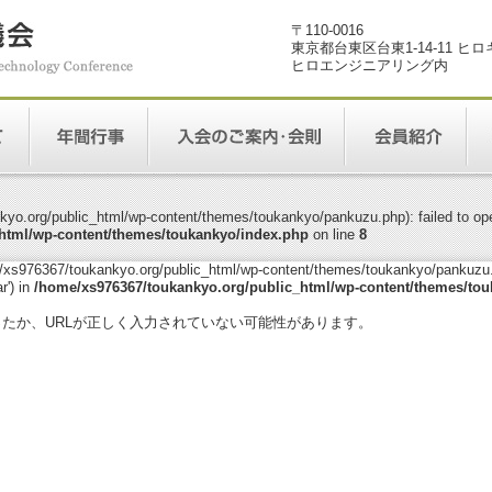
〒110-0016
東京都台東区台東1-14-11 ヒ
ヒロエンジニアリング内
yo.org/public_html/wp-content/themes/toukankyo/pankuzu.php): failed to open
html/wp-content/themes/toukankyo/index.php
on line
8
me/xs976367/toukankyo.org/public_html/wp-content/themes/toukankyo/pankuzu.p
r') in
/home/xs976367/toukankyo.org/public_html/wp-content/themes/tou
。
ったか、URLが正しく入力されていない可能性があります。