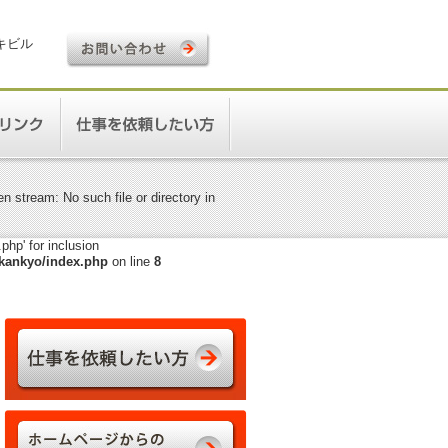
ロキビル
 stream: No such file or directory in
hp' for inclusion
kankyo/index.php
on line
8