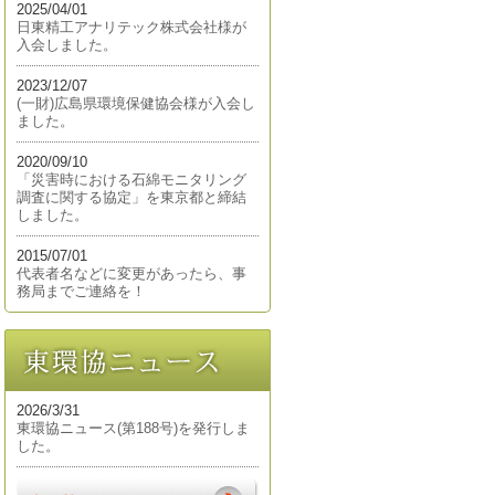
2025/04/01
日東精工アナリテック株式会社様が
入会しました。
2023/12/07
(一財)広島県環境保健協会様が入会し
ました。
2020/09/10
「災害時における石綿モニタリング
調査に関する協定」を東京都と締結
しました。
2015/07/01
代表者名などに変更があったら、事
務局までご連絡を！
2026/3/31
東環協ニュース(第188号)を発行しま
した。