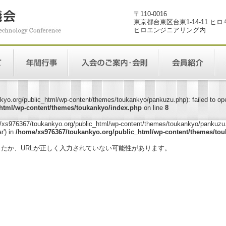
〒110-0016
東京都台東区台東1-14-11 ヒ
ヒロエンジニアリング内
yo.org/public_html/wp-content/themes/toukankyo/pankuzu.php): failed to open
html/wp-content/themes/toukankyo/index.php
on line
8
me/xs976367/toukankyo.org/public_html/wp-content/themes/toukankyo/pankuzu.p
r') in
/home/xs976367/toukankyo.org/public_html/wp-content/themes/tou
。
ったか、URLが正しく入力されていない可能性があります。