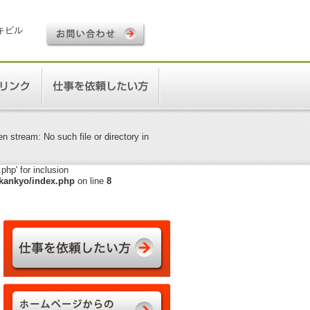
ロキビル
 stream: No such file or directory in
hp' for inclusion
kankyo/index.php
on line
8