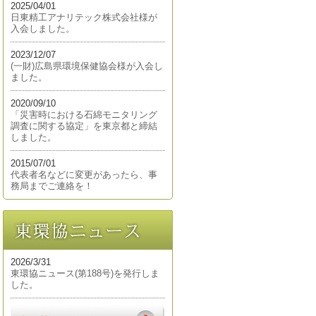
2025/04/01
日東精工アナリテック株式会社様が
入会しました。
2023/12/07
(一財)広島県環境保健協会様が入会し
ました。
2020/09/10
「災害時における石綿モニタリング
調査に関する協定」を東京都と締結
しました。
2015/07/01
代表者名などに変更があったら、事
務局までご連絡を！
2026/3/31
東環協ニュース(第188号)を発行しま
した。