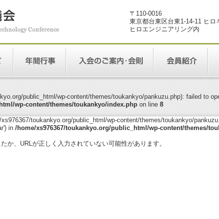
〒110-0016
東京都台東区台東1-14-11 ヒ
ヒロエンジニアリング内
yo.org/public_html/wp-content/themes/toukankyo/pankuzu.php): failed to open
html/wp-content/themes/toukankyo/index.php
on line
8
me/xs976367/toukankyo.org/public_html/wp-content/themes/toukankyo/pankuzu.p
r') in
/home/xs976367/toukankyo.org/public_html/wp-content/themes/tou
。
ったか、URLが正しく入力されていない可能性があります。