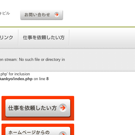
ロキビル
 stream: No such file or directory in
hp' for inclusion
kankyo/index.php
on line
8