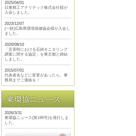
2025/04/01
日東精工アナリテック株式会社様が
入会しました。
2023/12/07
(一財)広島県環境保健協会様が入会し
ました。
2020/09/10
「災害時における石綿モニタリング
調査に関する協定」を東京都と締結
しました。
2015/07/01
代表者名などに変更があったら、事
務局までご連絡を！
2026/3/31
東環協ニュース(第188号)を発行しま
した。