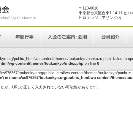
〒110-0016
東京都台東区台東1-14-11 ヒ
ヒロエンジニアリング内
yo.org/public_html/wp-content/themes/toukankyo/pankuzu.php): failed to open
html/wp-content/themes/toukankyo/index.php
on line
8
me/xs976367/toukankyo.org/public_html/wp-content/themes/toukankyo/pankuzu.p
r') in
/home/xs976367/toukankyo.org/public_html/wp-content/themes/tou
。
ったか、URLが正しく入力されていない可能性があります。