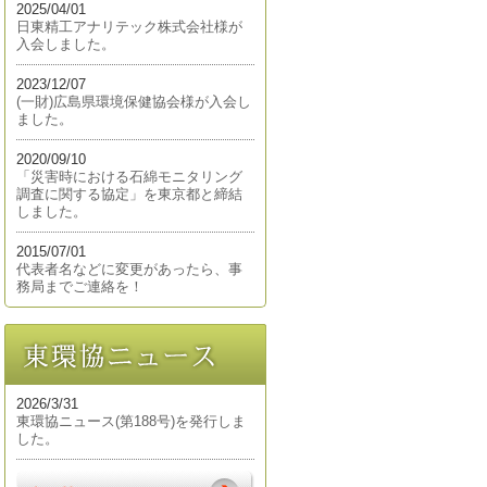
2025/04/01
日東精工アナリテック株式会社様が
入会しました。
2023/12/07
(一財)広島県環境保健協会様が入会し
ました。
2020/09/10
「災害時における石綿モニタリング
調査に関する協定」を東京都と締結
しました。
2015/07/01
代表者名などに変更があったら、事
務局までご連絡を！
2026/3/31
東環協ニュース(第188号)を発行しま
した。