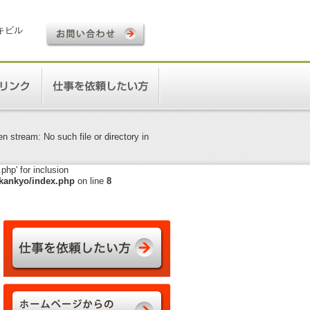
ロキビル
 stream: No such file or directory in
hp' for inclusion
kankyo/index.php
on line
8