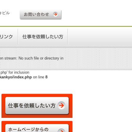
ロキビル
 stream: No such file or directory in
hp' for inclusion
kankyo/index.php
on line
8