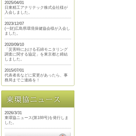
2025/04/01
日東精工アナリテック株式会社様が
入会しました。
2023/12/07
(一財)広島県環境保健協会様が入会し
ました。
2020/09/10
「災害時における石綿モニタリング
調査に関する協定」を東京都と締結
しました。
2015/07/01
代表者名などに変更があったら、事
務局までご連絡を！
2026/3/31
東環協ニュース(第188号)を発行しま
した。