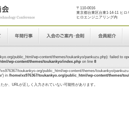
〒110-0016
東京都台東区台東1-14-11 ヒ
ヒロエンジニアリング内
yo.org/public_html/wp-content/themes/toukankyo/pankuzu.php): failed to open
html/wp-content/themes/toukankyo/index.php
on line
8
me/xs976367/toukankyo.org/public_html/wp-content/themes/toukankyo/pankuzu.p
r') in
/home/xs976367/toukankyo.org/public_html/wp-content/themes/tou
。
ったか、URLが正しく入力されていない可能性があります。