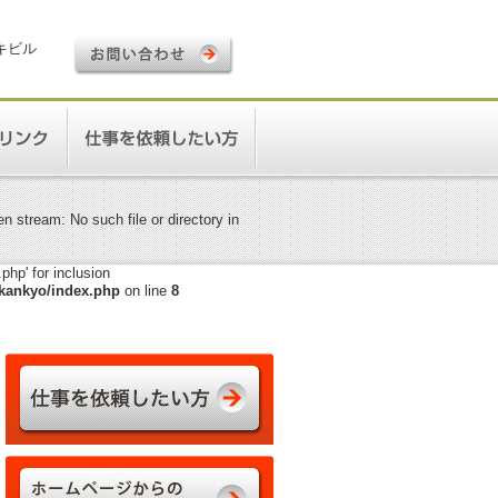
ロキビル
 stream: No such file or directory in
hp' for inclusion
kankyo/index.php
on line
8