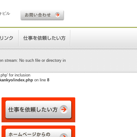
ロキビル
 stream: No such file or directory in
hp' for inclusion
kankyo/index.php
on line
8