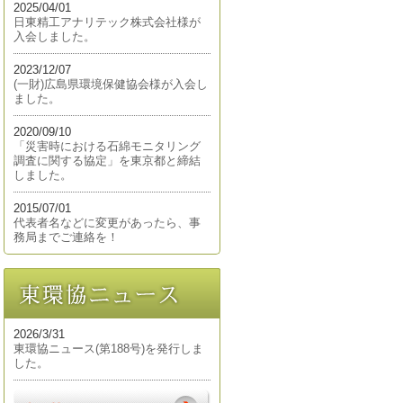
2025/04/01
日東精工アナリテック株式会社様が
入会しました。
2023/12/07
(一財)広島県環境保健協会様が入会し
ました。
2020/09/10
「災害時における石綿モニタリング
調査に関する協定」を東京都と締結
しました。
2015/07/01
代表者名などに変更があったら、事
務局までご連絡を！
2026/3/31
東環協ニュース(第188号)を発行しま
した。