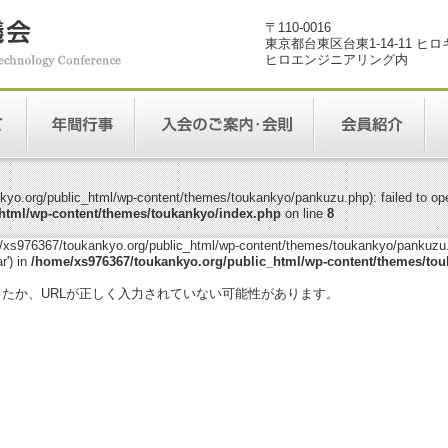
〒110-0016
東京都台東区台東1-14-11 ヒ
ヒロエンジニアリング内
yo.org/public_html/wp-content/themes/toukankyo/pankuzu.php): failed to open
html/wp-content/themes/toukankyo/index.php
on line
8
me/xs976367/toukankyo.org/public_html/wp-content/themes/toukankyo/pankuzu.p
r') in
/home/xs976367/toukankyo.org/public_html/wp-content/themes/tou
。
ったか、URLが正しく入力されていない可能性があります。