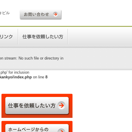
ロキビル
 stream: No such file or directory in
hp' for inclusion
kankyo/index.php
on line
8