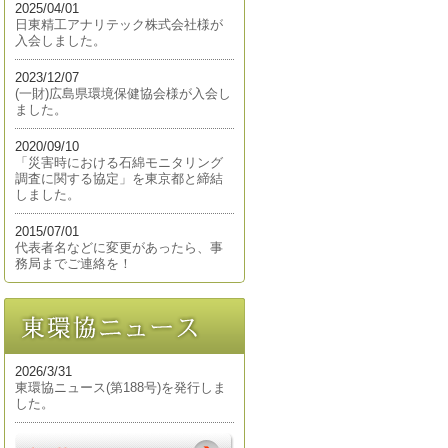
2025/04/01
日東精工アナリテック株式会社様が
入会しました。
2023/12/07
(一財)広島県環境保健協会様が入会し
ました。
2020/09/10
「災害時における石綿モニタリング
調査に関する協定」を東京都と締結
しました。
2015/07/01
代表者名などに変更があったら、事
務局までご連絡を！
2026/3/31
東環協ニュース(第188号)を発行しま
した。