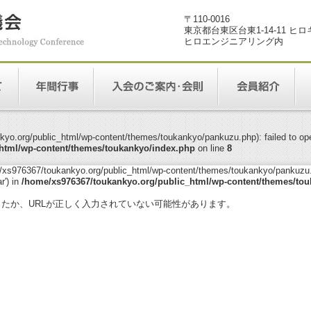
〒110-0016
東京都台東区台東1-14-11 ヒ
ヒロエンジニアリング内
yo.org/public_html/wp-content/themes/toukankyo/pankuzu.php): failed to open
html/wp-content/themes/toukankyo/index.php
on line
8
me/xs976367/toukankyo.org/public_html/wp-content/themes/toukankyo/pankuzu.p
r') in
/home/xs976367/toukankyo.org/public_html/wp-content/themes/tou
。
ったか、URLが正しく入力されていない可能性があります。