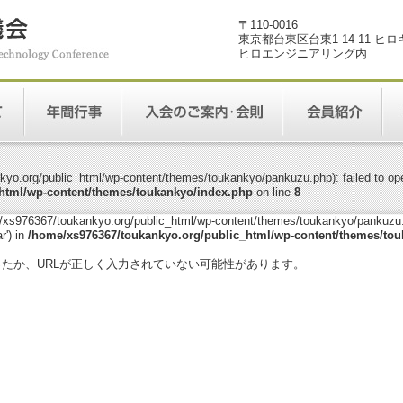
〒110-0016
東京都台東区台東1-14-11 ヒ
ヒロエンジニアリング内
yo.org/public_html/wp-content/themes/toukankyo/pankuzu.php): failed to open
html/wp-content/themes/toukankyo/index.php
on line
8
me/xs976367/toukankyo.org/public_html/wp-content/themes/toukankyo/pankuzu.p
r') in
/home/xs976367/toukankyo.org/public_html/wp-content/themes/tou
。
ったか、URLが正しく入力されていない可能性があります。