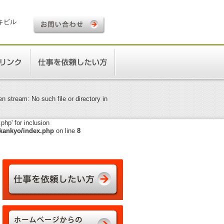
ロキビル
 stream: No such file or directory in
hp' for inclusion
kankyo/index.php
on line
8