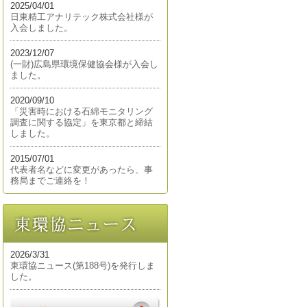
2025/04/01
日東精工アナリテック株式会社様が
入会しました。
2023/12/07
(一財)広島県環境保健協会様が入会し
ました。
2020/09/10
「災害時における石綿モニタリング
調査に関する協定」を東京都と締結
しました。
2015/07/01
代表者名などに変更があったら、事
務局までご連絡を！
2026/3/31
東環協ニュース(第188号)を発行しま
した。