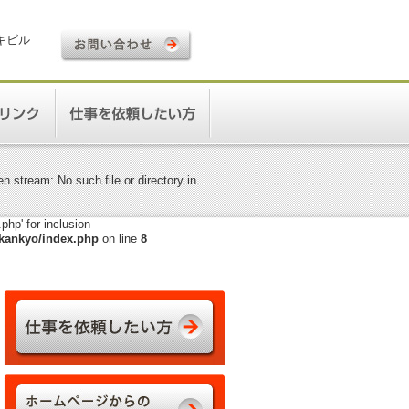
ロキビル
 stream: No such file or directory in
hp' for inclusion
kankyo/index.php
on line
8