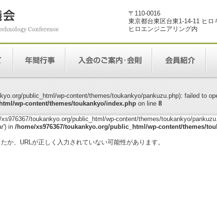
〒110-0016
東京都台東区台東1-14-11 ヒ
ヒロエンジニアリング内
yo.org/public_html/wp-content/themes/toukankyo/pankuzu.php): failed to open
html/wp-content/themes/toukankyo/index.php
on line
8
me/xs976367/toukankyo.org/public_html/wp-content/themes/toukankyo/pankuzu.p
r') in
/home/xs976367/toukankyo.org/public_html/wp-content/themes/tou
。
ったか、URLが正しく入力されていない可能性があります。