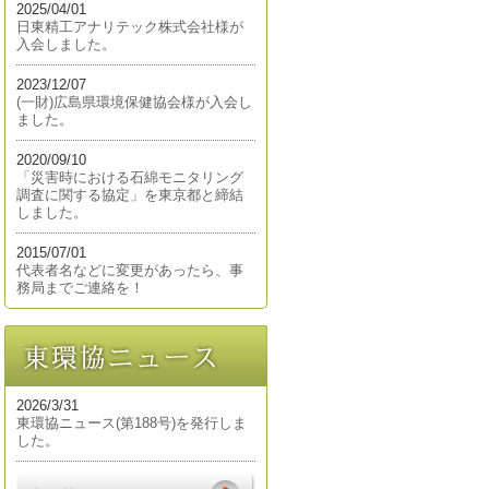
2025/04/01
日東精工アナリテック株式会社様が
入会しました。
2023/12/07
(一財)広島県環境保健協会様が入会し
ました。
2020/09/10
「災害時における石綿モニタリング
調査に関する協定」を東京都と締結
しました。
2015/07/01
代表者名などに変更があったら、事
務局までご連絡を！
2026/3/31
東環協ニュース(第188号)を発行しま
した。