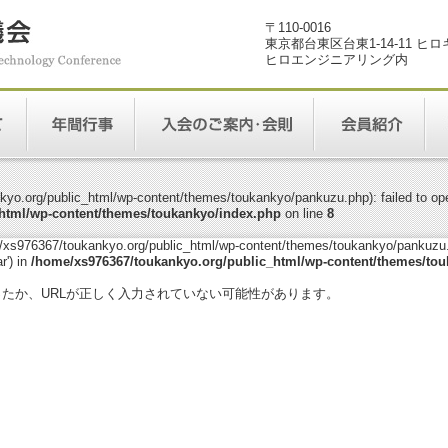
〒110-0016
東京都台東区台東1-14-11 ヒ
ヒロエンジニアリング内
yo.org/public_html/wp-content/themes/toukankyo/pankuzu.php): failed to open
html/wp-content/themes/toukankyo/index.php
on line
8
me/xs976367/toukankyo.org/public_html/wp-content/themes/toukankyo/pankuzu.p
r') in
/home/xs976367/toukankyo.org/public_html/wp-content/themes/tou
。
ったか、URLが正しく入力されていない可能性があります。