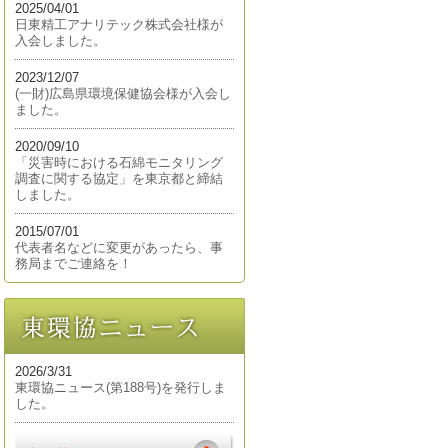
2025/04/01
日東精工アナリテック株式会社様が
入会しました。
2023/12/07
(一財)広島県環境保健協会様が入会し
ました。
2020/09/10
「災害時における石綿モニタリング
調査に関する協定」を東京都と締結
しました。
2015/07/01
代表者名などに変更があったら、事
務局までご連絡を！
2026/3/31
東環協ニュース(第188号)を発行しま
した。