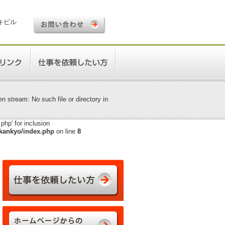
ロキビル
 stream: No such file or directory in
hp' for inclusion
kankyo/index.php
on line
8