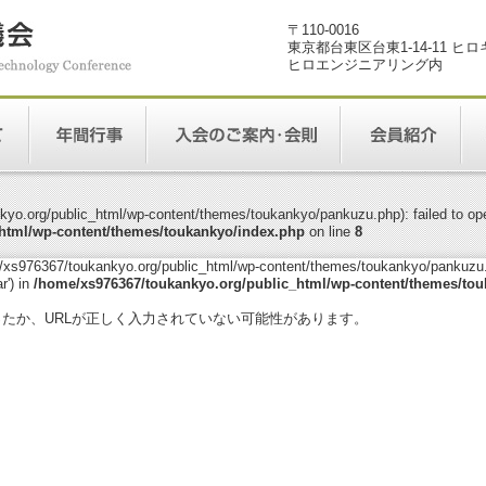
〒110-0016
東京都台東区台東1-14-11 ヒ
ヒロエンジニアリング内
yo.org/public_html/wp-content/themes/toukankyo/pankuzu.php): failed to open
html/wp-content/themes/toukankyo/index.php
on line
8
me/xs976367/toukankyo.org/public_html/wp-content/themes/toukankyo/pankuzu.p
r') in
/home/xs976367/toukankyo.org/public_html/wp-content/themes/tou
。
ったか、URLが正しく入力されていない可能性があります。