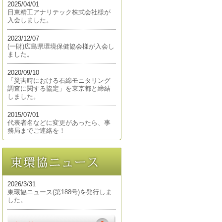
2025/04/01
日東精工アナリテック株式会社様が
入会しました。
2023/12/07
(一財)広島県環境保健協会様が入会し
ました。
2020/09/10
「災害時における石綿モニタリング
調査に関する協定」を東京都と締結
しました。
2015/07/01
代表者名などに変更があったら、事
務局までご連絡を！
2026/3/31
東環協ニュース(第188号)を発行しま
した。