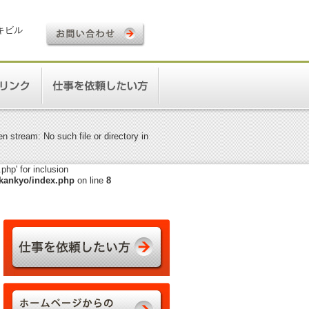
ロキビル
 stream: No such file or directory in
hp' for inclusion
kankyo/index.php
on line
8