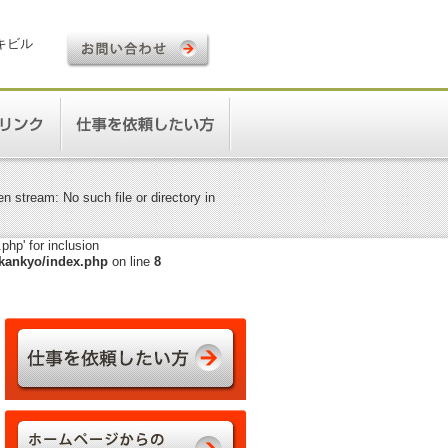
ロキビル
 stream: No such file or directory in
hp' for inclusion
kankyo/index.php
on line
8