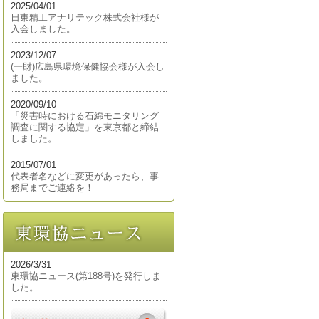
2025/04/01
日東精工アナリテック株式会社様が
入会しました。
2023/12/07
(一財)広島県環境保健協会様が入会し
ました。
2020/09/10
「災害時における石綿モニタリング
調査に関する協定」を東京都と締結
しました。
2015/07/01
代表者名などに変更があったら、事
務局までご連絡を！
2026/3/31
東環協ニュース(第188号)を発行しま
した。