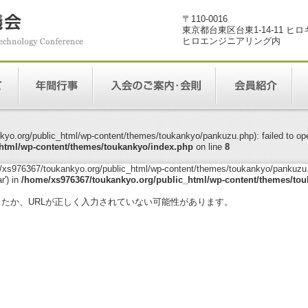
〒110-0016
東京都台東区台東1-14-11 ヒ
ヒロエンジニアリング内
yo.org/public_html/wp-content/themes/toukankyo/pankuzu.php): failed to open
html/wp-content/themes/toukankyo/index.php
on line
8
me/xs976367/toukankyo.org/public_html/wp-content/themes/toukankyo/pankuzu.p
r') in
/home/xs976367/toukankyo.org/public_html/wp-content/themes/tou
。
ったか、URLが正しく入力されていない可能性があります。