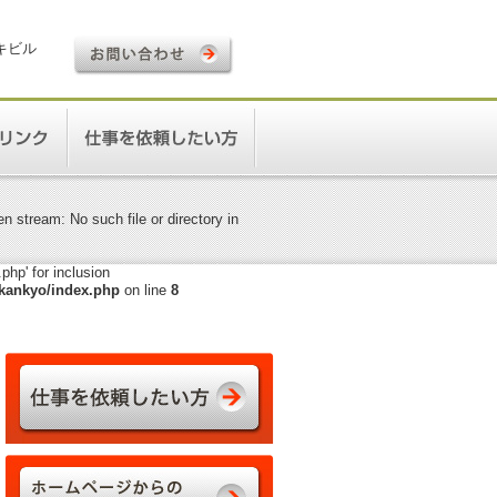
ロキビル
 stream: No such file or directory in
hp' for inclusion
kankyo/index.php
on line
8