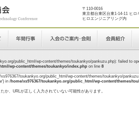
〒110-0016
東京都台東区台東1-14-11 ヒ
ヒロエンジニアリング内
yo.org/public_html/wp-content/themes/toukankyo/pankuzu.php): failed to open
html/wp-content/themes/toukankyo/index.php
on line
8
me/xs976367/toukankyo.org/public_html/wp-content/themes/toukankyo/pankuzu.p
r') in
/home/xs976367/toukankyo.org/public_html/wp-content/themes/tou
。
ったか、URLが正しく入力されていない可能性があります。