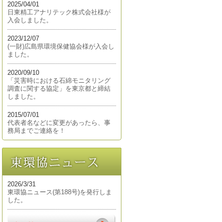
2025/04/01
日東精工アナリテック株式会社様が
入会しました。
2023/12/07
(一財)広島県環境保健協会様が入会し
ました。
2020/09/10
「災害時における石綿モニタリング
調査に関する協定」を東京都と締結
しました。
2015/07/01
代表者名などに変更があったら、事
務局までご連絡を！
2026/3/31
東環協ニュース(第188号)を発行しま
した。