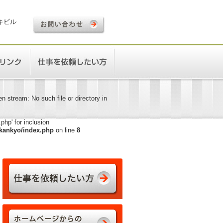
ロキビル
 stream: No such file or directory in
hp' for inclusion
kankyo/index.php
on line
8