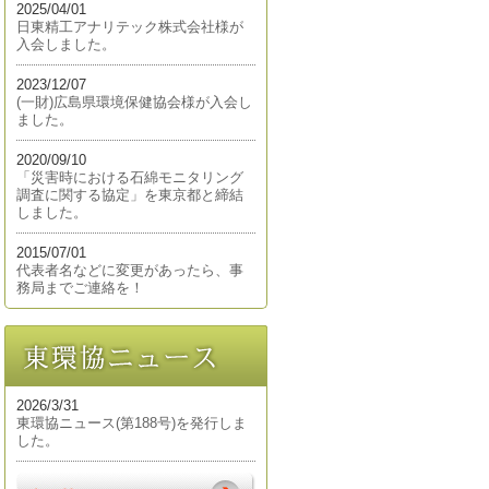
2025/04/01
日東精工アナリテック株式会社様が
入会しました。
2023/12/07
(一財)広島県環境保健協会様が入会し
ました。
2020/09/10
「災害時における石綿モニタリング
調査に関する協定」を東京都と締結
しました。
2015/07/01
代表者名などに変更があったら、事
務局までご連絡を！
2026/3/31
東環協ニュース(第188号)を発行しま
した。