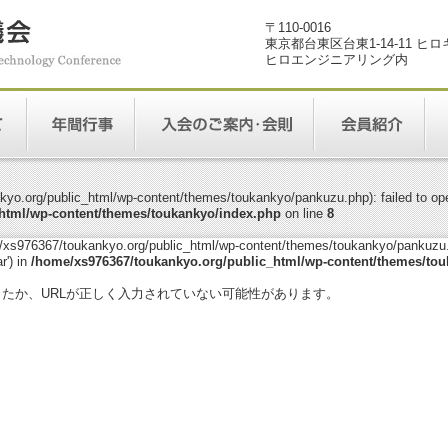
〒110-0016
東京都台東区台東1-14-11 ヒ
ヒロエンジニアリング内
yo.org/public_html/wp-content/themes/toukankyo/pankuzu.php): failed to open
html/wp-content/themes/toukankyo/index.php
on line
8
me/xs976367/toukankyo.org/public_html/wp-content/themes/toukankyo/pankuzu.p
r') in
/home/xs976367/toukankyo.org/public_html/wp-content/themes/tou
。
ったか、URLが正しく入力されていない可能性があります。