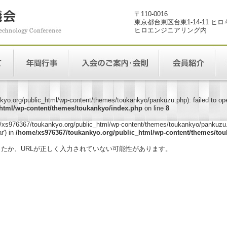
〒110-0016
東京都台東区台東1-14-11 ヒ
ヒロエンジニアリング内
yo.org/public_html/wp-content/themes/toukankyo/pankuzu.php): failed to open
html/wp-content/themes/toukankyo/index.php
on line
8
me/xs976367/toukankyo.org/public_html/wp-content/themes/toukankyo/pankuzu.p
r') in
/home/xs976367/toukankyo.org/public_html/wp-content/themes/tou
。
ったか、URLが正しく入力されていない可能性があります。