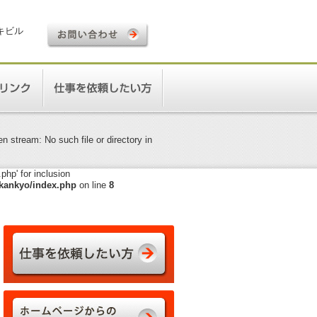
ロキビル
 stream: No such file or directory in
hp' for inclusion
kankyo/index.php
on line
8