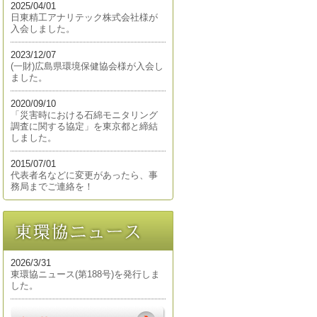
2025/04/01
日東精工アナリテック株式会社様が
入会しました。
2023/12/07
(一財)広島県環境保健協会様が入会し
ました。
2020/09/10
「災害時における石綿モニタリング
調査に関する協定」を東京都と締結
しました。
2015/07/01
代表者名などに変更があったら、事
務局までご連絡を！
2026/3/31
東環協ニュース(第188号)を発行しま
した。