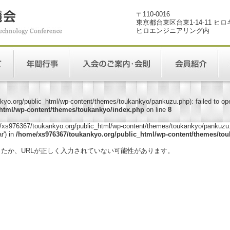
〒110-0016
東京都台東区台東1-14-11 ヒ
ヒロエンジニアリング内
yo.org/public_html/wp-content/themes/toukankyo/pankuzu.php): failed to open
html/wp-content/themes/toukankyo/index.php
on line
8
me/xs976367/toukankyo.org/public_html/wp-content/themes/toukankyo/pankuzu.p
r') in
/home/xs976367/toukankyo.org/public_html/wp-content/themes/tou
。
ったか、URLが正しく入力されていない可能性があります。