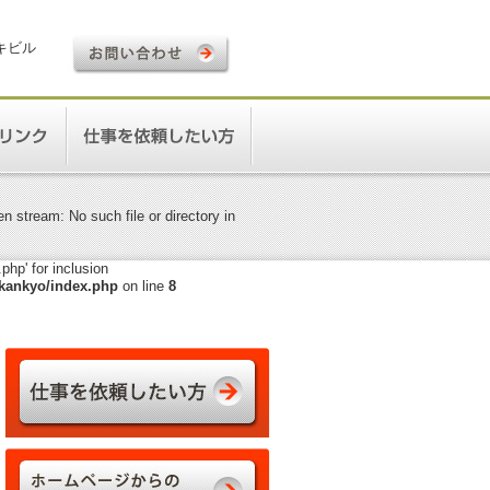
ロキビル
 stream: No such file or directory in
hp' for inclusion
kankyo/index.php
on line
8