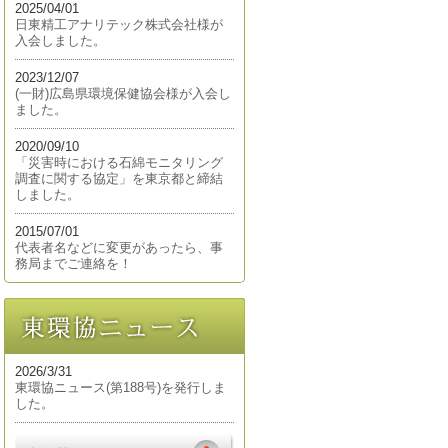
2025/04/01
日東精工アナリテック株式会社様が
入会しました。
2023/12/07
(一財)広島県環境保健協会様が入会し
ました。
2020/09/10
「災害時における石綿モニタリング
調査に関する協定」を東京都と締結
しました。
2015/07/01
代表者名などに変更があったら、事
務局までご連絡を！
2026/3/31
東環協ニュース(第188号)を発行しま
した。