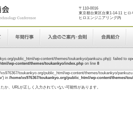
〒110-0016
東京都台東区台東1-14-11 ヒ
ヒロエンジニアリング内
yo.org/public_html/wp-content/themes/toukankyo/pankuzu.php): failed to open
html/wp-content/themes/toukankyo/index.php
on line
8
me/xs976367/toukankyo.org/public_html/wp-content/themes/toukankyo/pankuzu.p
r') in
/home/xs976367/toukankyo.org/public_html/wp-content/themes/tou
。
ったか、URLが正しく入力されていない可能性があります。