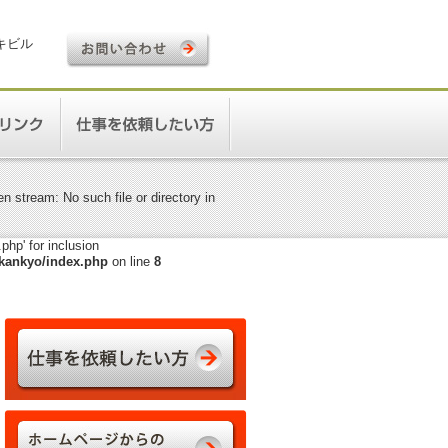
ロキビル
 stream: No such file or directory in
hp' for inclusion
kankyo/index.php
on line
8