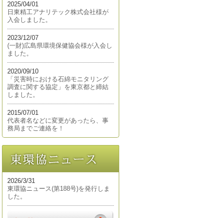
2025/04/01
日東精工アナリテック株式会社様が
入会しました。
2023/12/07
(一財)広島県環境保健協会様が入会し
ました。
2020/09/10
「災害時における石綿モニタリング
調査に関する協定」を東京都と締結
しました。
2015/07/01
代表者名などに変更があったら、事
務局までご連絡を！
2026/3/31
東環協ニュース(第188号)を発行しま
した。