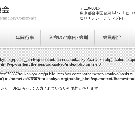
〒110-0016
東京都台東区台東1-14-11 ヒ
ヒロエンジニアリング内
yo.org/public_html/wp-content/themes/toukankyo/pankuzu.php): failed to open
html/wp-content/themes/toukankyo/index.php
on line
8
me/xs976367/toukankyo.org/public_html/wp-content/themes/toukankyo/pankuzu.p
r') in
/home/xs976367/toukankyo.org/public_html/wp-content/themes/tou
。
ったか、URLが正しく入力されていない可能性があります。