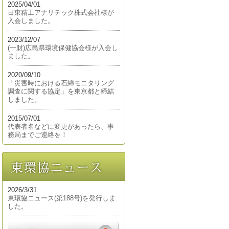
2025/04/01
日東精工アナリテック株式会社様が
入会しました。
2023/12/07
(一財)広島県環境保健協会様が入会し
ました。
2020/09/10
「災害時における石綿モニタリング
調査に関する協定」を東京都と締結
しました。
2015/07/01
代表者名などに変更があったら、事
務局までご連絡を！
2026/3/31
東環協ニュース(第188号)を発行しま
した。