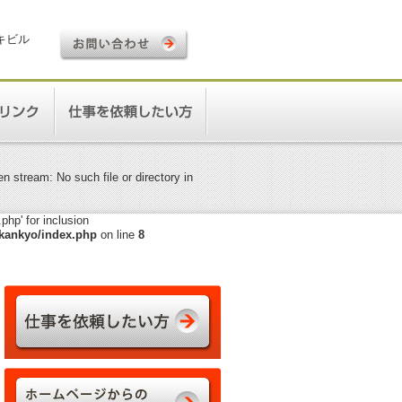
ロキビル
 stream: No such file or directory in
hp' for inclusion
kankyo/index.php
on line
8