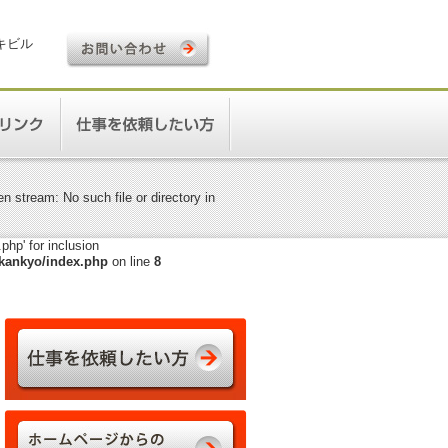
ロキビル
 stream: No such file or directory in
hp' for inclusion
kankyo/index.php
on line
8