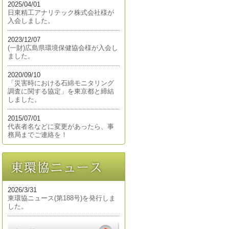
2025/04/01
日東精工アナリテック株式会社様が
入会しました。
2023/12/07
(一財)広島県環境保健協会様が入会し
ました。
2020/09/10
「災害時における石綿モニタリング
調査に関する協定」を東京都と締結
しました。
2015/07/01
代表者名などに変更があったら、事
務局までご連絡を！
2026/3/31
東環協ニュース(第188号)を発行しま
した。