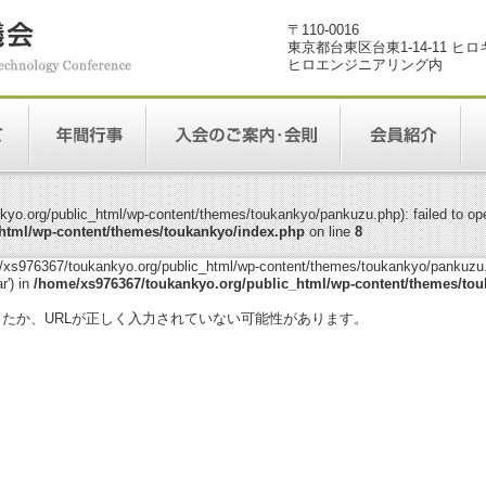
〒110-0016
東京都台東区台東1-14-11 ヒ
ヒロエンジニアリング内
yo.org/public_html/wp-content/themes/toukankyo/pankuzu.php): failed to open
html/wp-content/themes/toukankyo/index.php
on line
8
me/xs976367/toukankyo.org/public_html/wp-content/themes/toukankyo/pankuzu.p
r') in
/home/xs976367/toukankyo.org/public_html/wp-content/themes/tou
。
ったか、URLが正しく入力されていない可能性があります。