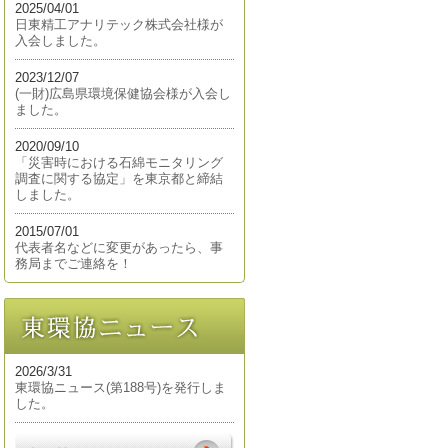
2025/04/01
日東精工アナリテック株式会社様が
入会しました。
2023/12/07
(一財)広島県環境保健協会様が入会し
ました。
2020/09/10
「災害時における石綿モニタリング
調査に関する協定」を東京都と締結
しました。
2015/07/01
代表者名などに変更があったら、事
務局までご連絡を！
2026/3/31
東環協ニュース(第188号)を発行しま
した。