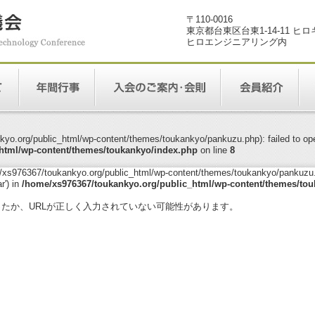
〒110-0016
東京都台東区台東1-14-11 ヒ
ヒロエンジニアリング内
yo.org/public_html/wp-content/themes/toukankyo/pankuzu.php): failed to open
html/wp-content/themes/toukankyo/index.php
on line
8
me/xs976367/toukankyo.org/public_html/wp-content/themes/toukankyo/pankuzu.p
r') in
/home/xs976367/toukankyo.org/public_html/wp-content/themes/tou
。
ったか、URLが正しく入力されていない可能性があります。