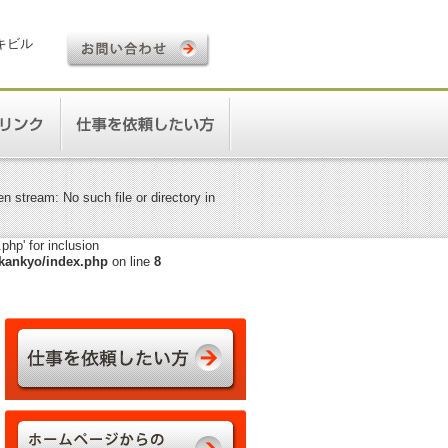
ロキビル
 stream: No such file or directory in
hp' for inclusion
kankyo/index.php
on line
8