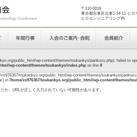
〒110-0016
東京都台東区台東1-14-11 ヒ
ヒロエンジニアリング内
yo.org/public_html/wp-content/themes/toukankyo/pankuzu.php): failed to open
html/wp-content/themes/toukankyo/index.php
on line
8
me/xs976367/toukankyo.org/public_html/wp-content/themes/toukankyo/pankuzu.p
r') in
/home/xs976367/toukankyo.org/public_html/wp-content/themes/tou
。
ったか、URLが正しく入力されていない可能性があります。