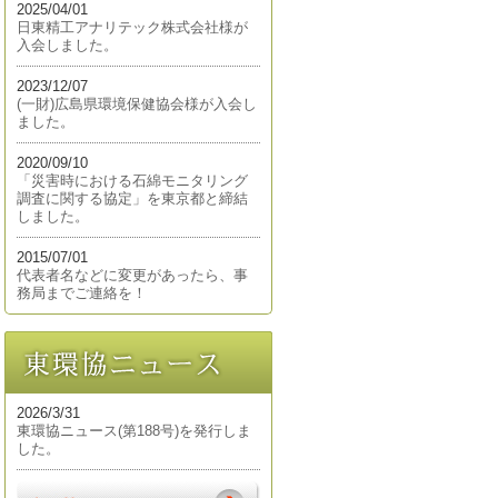
2025/04/01
日東精工アナリテック株式会社様が
入会しました。
2023/12/07
(一財)広島県環境保健協会様が入会し
ました。
2020/09/10
「災害時における石綿モニタリング
調査に関する協定」を東京都と締結
しました。
2015/07/01
代表者名などに変更があったら、事
務局までご連絡を！
2026/3/31
東環協ニュース(第188号)を発行しま
した。