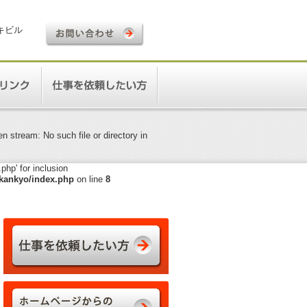
ロキビル
 stream: No such file or directory in
hp' for inclusion
kankyo/index.php
on line
8