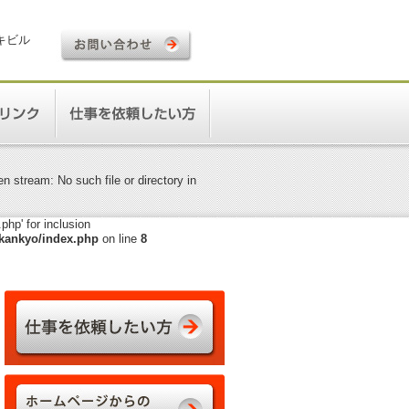
ロキビル
 stream: No such file or directory in
hp' for inclusion
kankyo/index.php
on line
8