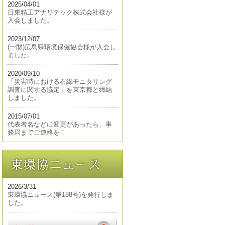
2025/04/01
日東精工アナリテック株式会社様が
入会しました。
2023/12/07
(一財)広島県環境保健協会様が入会し
ました。
2020/09/10
「災害時における石綿モニタリング
調査に関する協定」を東京都と締結
しました。
2015/07/01
代表者名などに変更があったら、事
務局までご連絡を！
2026/3/31
東環協ニュース(第188号)を発行しま
した。