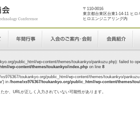
〒110-0016
東京都台東区台東1-14-11 ヒ
ヒロエンジニアリング内
yo.org/public_html/wp-content/themes/toukankyo/pankuzu.php): failed to open
html/wp-content/themes/toukankyo/index.php
on line
8
me/xs976367/toukankyo.org/public_html/wp-content/themes/toukankyo/pankuzu.p
r') in
/home/xs976367/toukankyo.org/public_html/wp-content/themes/tou
。
ったか、URLが正しく入力されていない可能性があります。