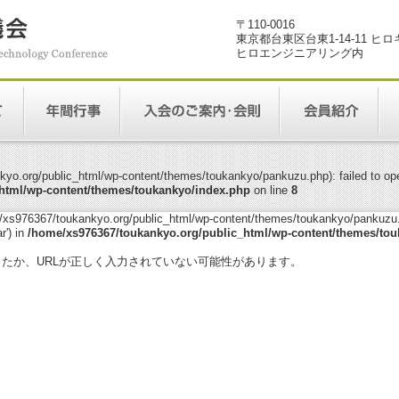
〒110-0016
東京都台東区台東1-14-11 ヒ
ヒロエンジニアリング内
yo.org/public_html/wp-content/themes/toukankyo/pankuzu.php): failed to open
html/wp-content/themes/toukankyo/index.php
on line
8
me/xs976367/toukankyo.org/public_html/wp-content/themes/toukankyo/pankuzu.p
r') in
/home/xs976367/toukankyo.org/public_html/wp-content/themes/tou
。
ったか、URLが正しく入力されていない可能性があります。