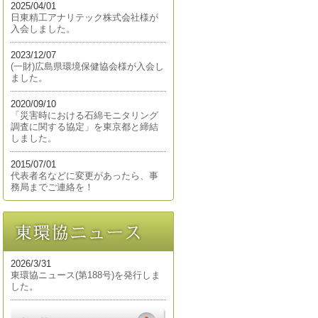
2025/04/01
日東精工アナリテック株式会社様が
入会しました。
2023/12/07
(一財)広島県環境保健協会様が入会し
ました。
2020/09/10
「災害時における石綿モニタリング
調査に関する協定」を東京都と締結
しました。
2015/07/01
代表者名などに変更があったら、事
務局までご連絡を！
2026/3/31
東環協ニュース(第188号)を発行しま
した。