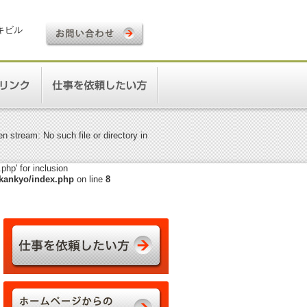
ロキビル
 stream: No such file or directory in
hp' for inclusion
kankyo/index.php
on line
8