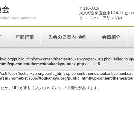
〒110-0016
東京都台東区台東1-14-11 ヒ
ヒロエンジニアリング内
yo.org/public_html/wp-content/themes/toukankyo/pankuzu.php): failed to open
html/wp-content/themes/toukankyo/index.php
on line
8
me/xs976367/toukankyo.org/public_html/wp-content/themes/toukankyo/pankuzu.p
r') in
/home/xs976367/toukankyo.org/public_html/wp-content/themes/tou
。
ったか、URLが正しく入力されていない可能性があります。