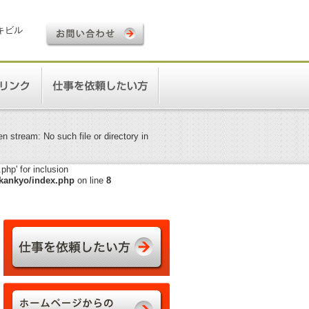
ロキビル
 stream: No such file or directory in
hp' for inclusion
kankyo/index.php
on line
8