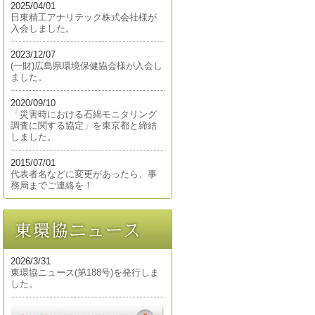
2025/04/01
日東精工アナリテック株式会社様が
入会しました。
2023/12/07
(一財)広島県環境保健協会様が入会し
ました。
2020/09/10
「災害時における石綿モニタリング
調査に関する協定」を東京都と締結
しました。
2015/07/01
代表者名などに変更があったら、事
務局までご連絡を！
2026/3/31
東環協ニュース(第188号)を発行しま
した。