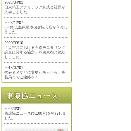
2025/04/01
日東精工アナリテック株式会社様が
入会しました。
2023/12/07
(一財)広島県環境保健協会様が入会し
ました。
2020/09/10
「災害時における石綿モニタリング
調査に関する協定」を東京都と締結
しました。
2015/07/01
代表者名などに変更があったら、事
務局までご連絡を！
2026/3/31
東環協ニュース(第188号)を発行しま
した。