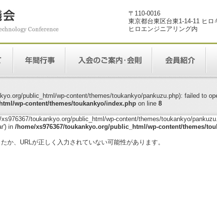
〒110-0016
東京都台東区台東1-14-11 ヒ
ヒロエンジニアリング内
yo.org/public_html/wp-content/themes/toukankyo/pankuzu.php): failed to open
html/wp-content/themes/toukankyo/index.php
on line
8
me/xs976367/toukankyo.org/public_html/wp-content/themes/toukankyo/pankuzu.p
r') in
/home/xs976367/toukankyo.org/public_html/wp-content/themes/tou
。
ったか、URLが正しく入力されていない可能性があります。