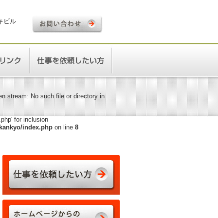
ロキビル
 stream: No such file or directory in
hp' for inclusion
kankyo/index.php
on line
8