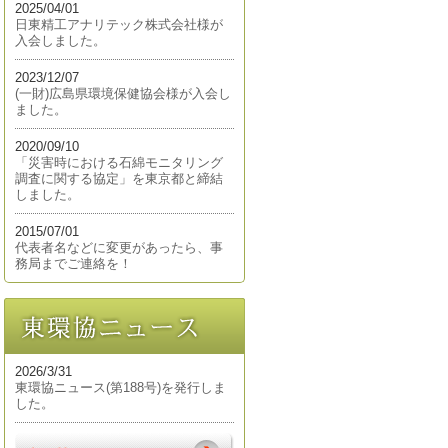
2025/04/01
日東精工アナリテック株式会社様が
入会しました。
2023/12/07
(一財)広島県環境保健協会様が入会し
ました。
2020/09/10
「災害時における石綿モニタリング
調査に関する協定」を東京都と締結
しました。
2015/07/01
代表者名などに変更があったら、事
務局までご連絡を！
2026/3/31
東環協ニュース(第188号)を発行しま
した。