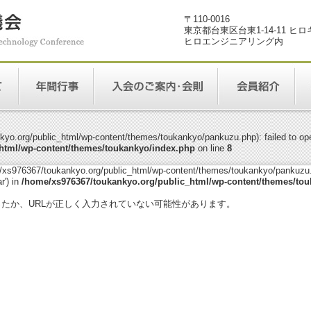
〒110-0016
東京都台東区台東1-14-11 ヒ
ヒロエンジニアリング内
yo.org/public_html/wp-content/themes/toukankyo/pankuzu.php): failed to open
html/wp-content/themes/toukankyo/index.php
on line
8
me/xs976367/toukankyo.org/public_html/wp-content/themes/toukankyo/pankuzu.p
r') in
/home/xs976367/toukankyo.org/public_html/wp-content/themes/tou
。
ったか、URLが正しく入力されていない可能性があります。