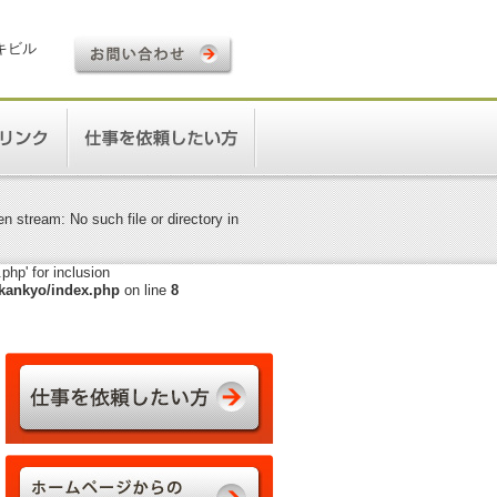
ロキビル
 stream: No such file or directory in
hp' for inclusion
kankyo/index.php
on line
8