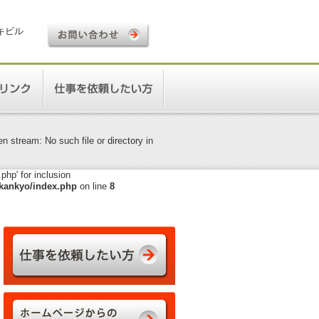
ロキビル
 stream: No such file or directory in
hp' for inclusion
kankyo/index.php
on line
8