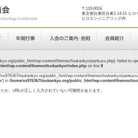
〒110-0016
東京都台東区台東1-14-11 ヒ
ヒロエンジニアリング内
yo.org/public_html/wp-content/themes/toukankyo/pankuzu.php): failed to open
html/wp-content/themes/toukankyo/index.php
on line
8
me/xs976367/toukankyo.org/public_html/wp-content/themes/toukankyo/pankuzu.p
r') in
/home/xs976367/toukankyo.org/public_html/wp-content/themes/tou
。
ったか、URLが正しく入力されていない可能性があります。