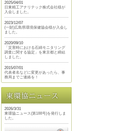
2025/04/01
日東精工アナリテック株式会社様が
入会しました。
2023/12/07
(一財)広島県環境保健協会様が入会し
ました。
2020/09/10
「災害時における石綿モニタリング
調査に関する協定」を東京都と締結
しました。
2015/07/01
代表者名などに変更があったら、事
務局までご連絡を！
2026/3/31
東環協ニュース(第188号)を発行しま
した。