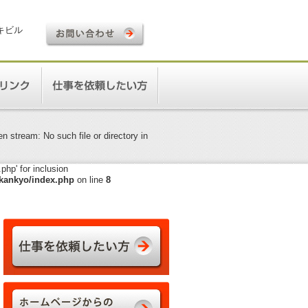
ロキビル
 stream: No such file or directory in
hp' for inclusion
kankyo/index.php
on line
8