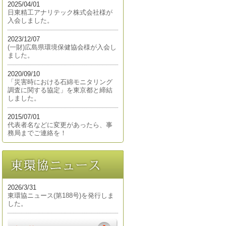
2025/04/01
日東精工アナリテック株式会社様が
入会しました。
2023/12/07
(一財)広島県環境保健協会様が入会し
ました。
2020/09/10
「災害時における石綿モニタリング
調査に関する協定」を東京都と締結
しました。
2015/07/01
代表者名などに変更があったら、事
務局までご連絡を！
2026/3/31
東環協ニュース(第188号)を発行しま
した。