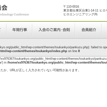
〒110-0016
東京都台東区台東1-14-11 ヒ
ヒロエンジニアリング内
yo.org/public_html/wp-content/themes/toukankyo/pankuzu.php): failed to open
html/wp-content/themes/toukankyo/index.php
on line
8
me/xs976367/toukankyo.org/public_html/wp-content/themes/toukankyo/pankuzu.p
r') in
/home/xs976367/toukankyo.org/public_html/wp-content/themes/tou
。
ったか、URLが正しく入力されていない可能性があります。