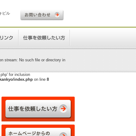
ロキビル
 stream: No such file or directory in
hp' for inclusion
kankyo/index.php
on line
8