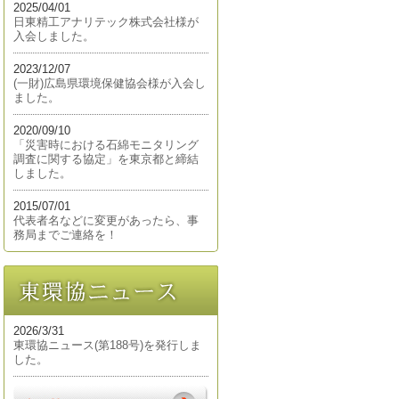
2025/04/01
日東精工アナリテック株式会社様が
入会しました。
2023/12/07
(一財)広島県環境保健協会様が入会し
ました。
2020/09/10
「災害時における石綿モニタリング
調査に関する協定」を東京都と締結
しました。
2015/07/01
代表者名などに変更があったら、事
務局までご連絡を！
2026/3/31
東環協ニュース(第188号)を発行しま
した。