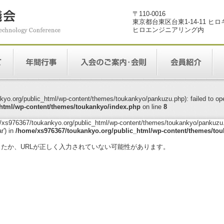
〒110-0016
東京都台東区台東1-14-11 ヒ
ヒロエンジニアリング内
yo.org/public_html/wp-content/themes/toukankyo/pankuzu.php): failed to open
html/wp-content/themes/toukankyo/index.php
on line
8
me/xs976367/toukankyo.org/public_html/wp-content/themes/toukankyo/pankuzu.p
r') in
/home/xs976367/toukankyo.org/public_html/wp-content/themes/tou
。
ったか、URLが正しく入力されていない可能性があります。