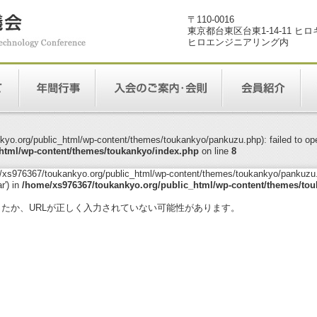
〒110-0016
東京都台東区台東1-14-11 ヒ
ヒロエンジニアリング内
yo.org/public_html/wp-content/themes/toukankyo/pankuzu.php): failed to open
html/wp-content/themes/toukankyo/index.php
on line
8
me/xs976367/toukankyo.org/public_html/wp-content/themes/toukankyo/pankuzu.p
r') in
/home/xs976367/toukankyo.org/public_html/wp-content/themes/tou
。
ったか、URLが正しく入力されていない可能性があります。