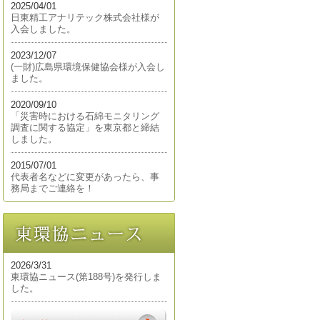
2025/04/01
日東精工アナリテック株式会社様が
入会しました。
2023/12/07
(一財)広島県環境保健協会様が入会し
ました。
2020/09/10
「災害時における石綿モニタリング
調査に関する協定」を東京都と締結
しました。
2015/07/01
代表者名などに変更があったら、事
務局までご連絡を！
2026/3/31
東環協ニュース(第188号)を発行しま
した。