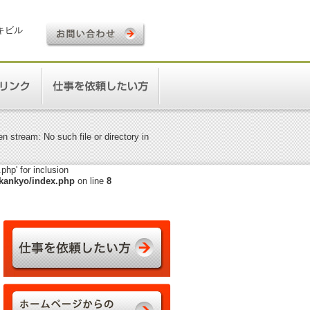
ロキビル
 stream: No such file or directory in
hp' for inclusion
kankyo/index.php
on line
8