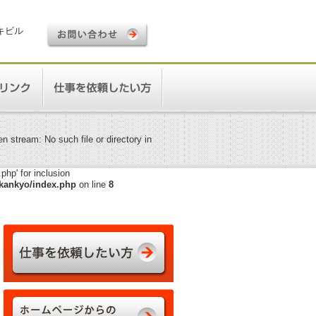
ロキビル
 stream: No such file or directory in
hp' for inclusion
kankyo/index.php
on line
8