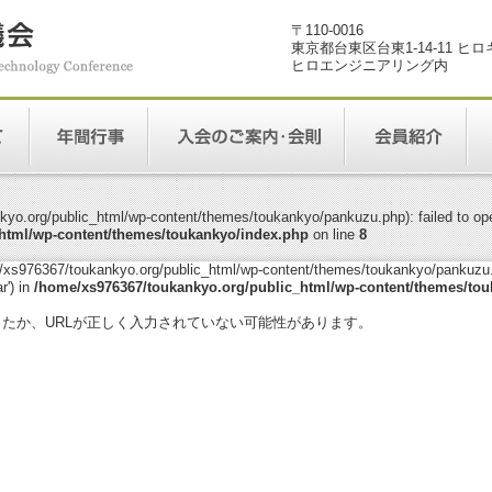
〒110-0016
東京都台東区台東1-14-11 ヒ
ヒロエンジニアリング内
yo.org/public_html/wp-content/themes/toukankyo/pankuzu.php): failed to open
html/wp-content/themes/toukankyo/index.php
on line
8
me/xs976367/toukankyo.org/public_html/wp-content/themes/toukankyo/pankuzu.p
r') in
/home/xs976367/toukankyo.org/public_html/wp-content/themes/tou
。
ったか、URLが正しく入力されていない可能性があります。