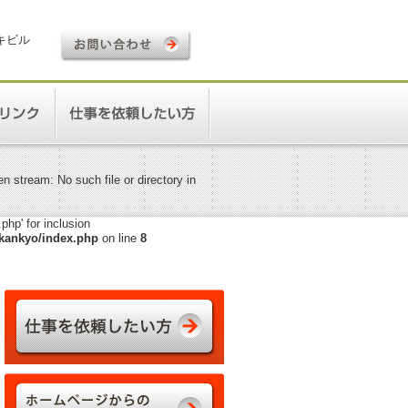
ロキビル
 stream: No such file or directory in
hp' for inclusion
kankyo/index.php
on line
8