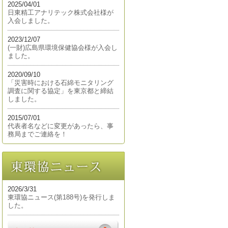
2025/04/01
日東精工アナリテック株式会社様が
入会しました。
2023/12/07
(一財)広島県環境保健協会様が入会し
ました。
2020/09/10
「災害時における石綿モニタリング
調査に関する協定」を東京都と締結
しました。
2015/07/01
代表者名などに変更があったら、事
務局までご連絡を！
2026/3/31
東環協ニュース(第188号)を発行しま
した。