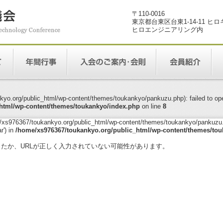
〒110-0016
東京都台東区台東1-14-11 ヒ
ヒロエンジニアリング内
yo.org/public_html/wp-content/themes/toukankyo/pankuzu.php): failed to open
html/wp-content/themes/toukankyo/index.php
on line
8
me/xs976367/toukankyo.org/public_html/wp-content/themes/toukankyo/pankuzu.p
r') in
/home/xs976367/toukankyo.org/public_html/wp-content/themes/tou
。
ったか、URLが正しく入力されていない可能性があります。