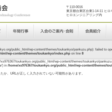
〒110-0016
東京都台東区台東1-14-11 ヒ
ヒロエンジニアリング内
yo.org/public_html/wp-content/themes/toukankyo/pankuzu.php): failed to open
html/wp-content/themes/toukankyo/index.php
on line
8
me/xs976367/toukankyo.org/public_html/wp-content/themes/toukankyo/pankuzu.p
r') in
/home/xs976367/toukankyo.org/public_html/wp-content/themes/tou
。
ったか、URLが正しく入力されていない可能性があります。