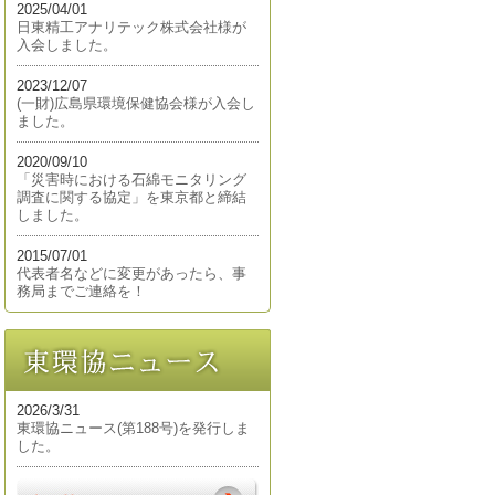
2025/04/01
日東精工アナリテック株式会社様が
入会しました。
2023/12/07
(一財)広島県環境保健協会様が入会し
ました。
2020/09/10
「災害時における石綿モニタリング
調査に関する協定」を東京都と締結
しました。
2015/07/01
代表者名などに変更があったら、事
務局までご連絡を！
2026/3/31
東環協ニュース(第188号)を発行しま
した。