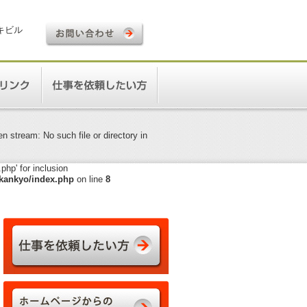
ロキビル
 stream: No such file or directory in
hp' for inclusion
kankyo/index.php
on line
8