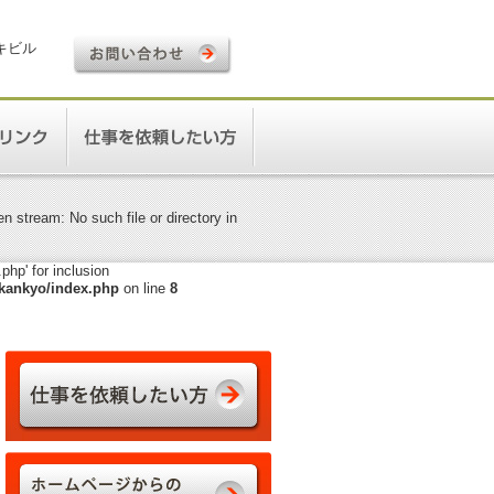
ロキビル
 stream: No such file or directory in
hp' for inclusion
kankyo/index.php
on line
8