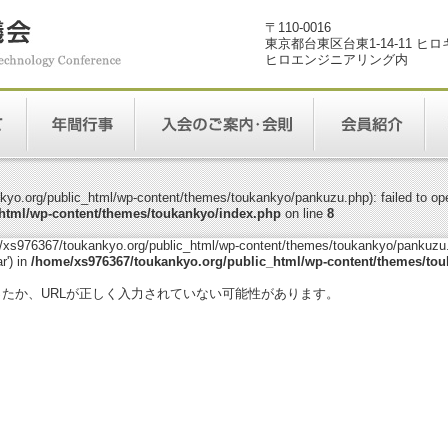
〒110-0016
東京都台東区台東1-14-11 ヒ
ヒロエンジニアリング内
yo.org/public_html/wp-content/themes/toukankyo/pankuzu.php): failed to open
html/wp-content/themes/toukankyo/index.php
on line
8
me/xs976367/toukankyo.org/public_html/wp-content/themes/toukankyo/pankuzu.p
r') in
/home/xs976367/toukankyo.org/public_html/wp-content/themes/tou
。
ったか、URLが正しく入力されていない可能性があります。