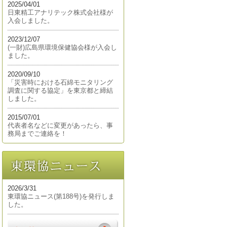
2025/04/01
日東精工アナリテック株式会社様が
入会しました。
2023/12/07
(一財)広島県環境保健協会様が入会し
ました。
2020/09/10
「災害時における石綿モニタリング
調査に関する協定」を東京都と締結
しました。
2015/07/01
代表者名などに変更があったら、事
務局までご連絡を！
2026/3/31
東環協ニュース(第188号)を発行しま
した。