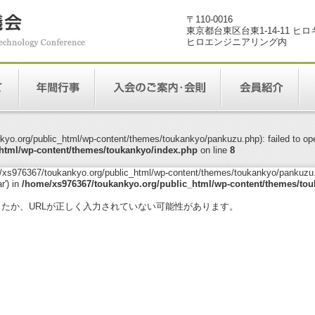
〒110-0016
東京都台東区台東1-14-11 ヒ
ヒロエンジニアリング内
yo.org/public_html/wp-content/themes/toukankyo/pankuzu.php): failed to open
html/wp-content/themes/toukankyo/index.php
on line
8
me/xs976367/toukankyo.org/public_html/wp-content/themes/toukankyo/pankuzu.p
r') in
/home/xs976367/toukankyo.org/public_html/wp-content/themes/tou
。
ったか、URLが正しく入力されていない可能性があります。