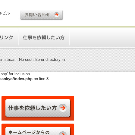
ロキビル
 stream: No such file or directory in
hp' for inclusion
kankyo/index.php
on line
8