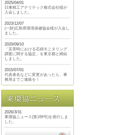
2025/04/01
日東精工アナリテック株式会社様が
入会しました。
2023/12/07
(一財)広島県環境保健協会様が入会し
ました。
2020/09/10
「災害時における石綿モニタリング
調査に関する協定」を東京都と締結
しました。
2015/07/01
代表者名などに変更があったら、事
務局までご連絡を！
2026/3/31
東環協ニュース(第188号)を発行しま
した。