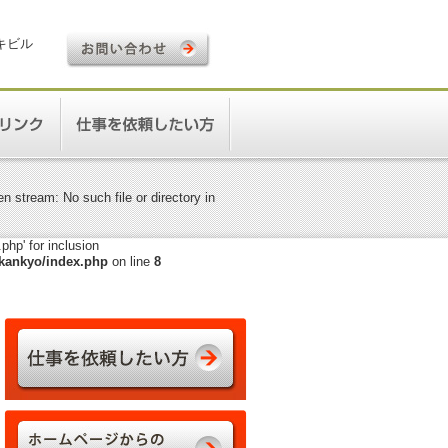
ロキビル
 stream: No such file or directory in
hp' for inclusion
kankyo/index.php
on line
8